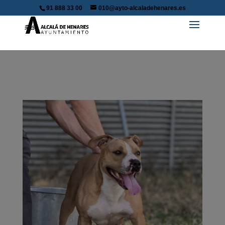
91 888 33 00
010@ayto-alcaladehenares.es