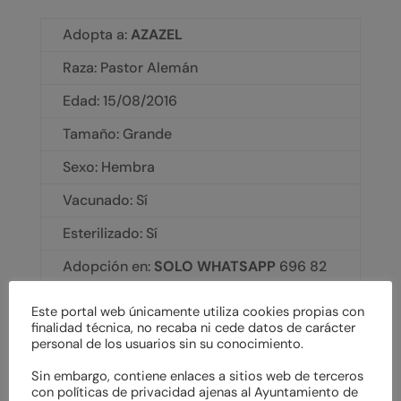
Adopta a:
AZAZEL
Raza: Pastor Alemán
Edad:
15/08/2016
Tamaño: Grande
Sexo: Hembra
Vacunado: Sí
Esterilizado: Sí
Adopción en:
SOLO WHATSAPP
696 82
25 52 - cimpa@conalmaprotectora.org
Este portal web únicamente utiliza cookies propias con
finalidad técnica, no recaba ni cede datos de carácter
personal de los usuarios sin su conocimiento.
Sin embargo, contiene enlaces a sitios web de terceros
con políticas de privacidad ajenas al Ayuntamiento de