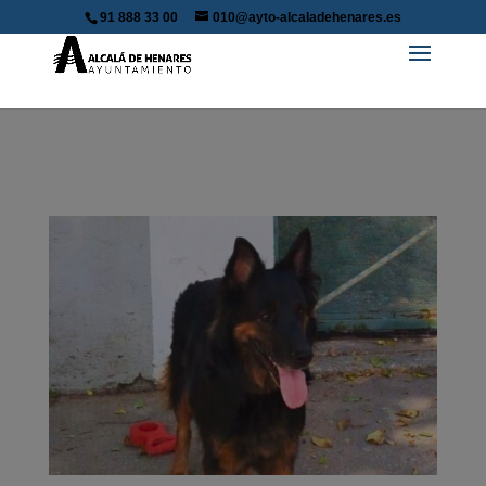
91 888 33 00
010@ayto-alcaladehenares.es