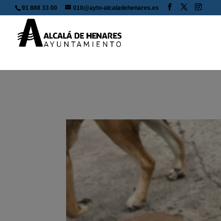
91 888 33 00
010@ayto-alcaladehenares.es