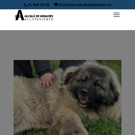
91 888 33 00
010@ayto-alcaladehenares.es