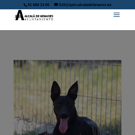
91 888 33 00
010@ayto-alcaladehenares.es