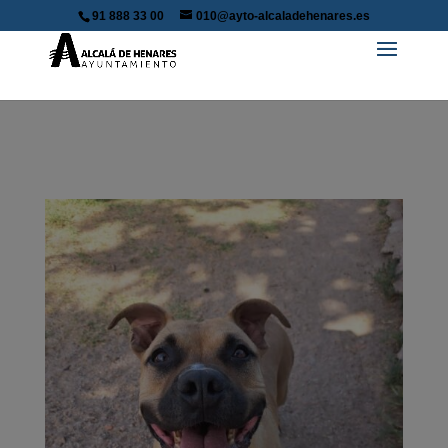
91 888 33 00
010@ayto-alcaladehenares.es