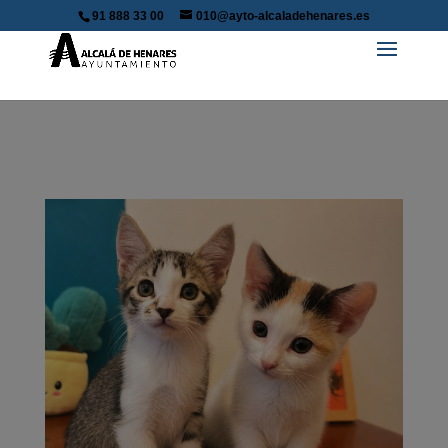
91 888 33 00
010@ayto-alcaladehenares.es