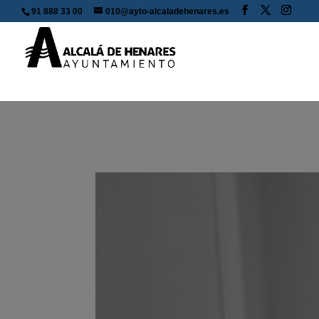
91 888 33 00
010@ayto-alcaladehenares.es