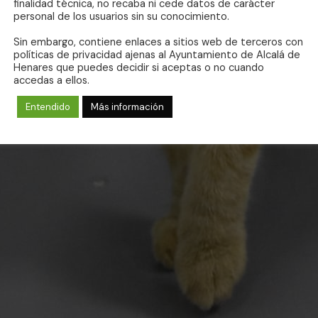
finalidad técnica, no recaba ni cede datos de carácter
personal de los usuarios sin su conocimiento.
Sin embargo, contiene enlaces a sitios web de terceros con
políticas de privacidad ajenas al Ayuntamiento de Alcalá de
Henares que puedes decidir si aceptas o no cuando
accedas a ellos.
Entendido
Más información