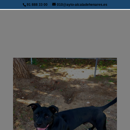
91 888 33 00
010@ayto-alcaladehenares.es