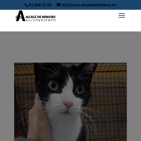
91 888 33 00
010@ayto-alcaladehenares.es