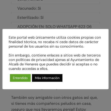
Vacunado: Sí
Esterilizado: Sí
ADOPCIÓN EN: SOLO WHATSAPP 623 06
49 47 - cimpa@salvandopeludos.org
Este portal web únicamente utiliza cookies propias con
finalidad técnica, no recaba ni cede datos de carácter
personal de los usuarios sin su conocimiento.
Historial de adopción:
Sin embargo, contiene enlaces a sitios web de terceros
¡Hola! Me llamo Garavita y estoy buscando un
con políticas de privacidad ajenas al Ayuntamiento de
hogar. Soy una gata muy amorosa, me encanta
Alcalá de Henares que puedes decidir si aceptas o no
cuando accedas a ellos.
estar rodeada de personas y siempre busco un
poco de atención y caricias. Si me siento a
Entendido
Más información
gusto, incluso me tumbo bocarriba para
mostrar lo feliz que estoy.
También soy amigable con otros gatos así que,
si tienes más compañeros peludos en casa,
¡seguro que nos llevaremos genial! Estoy