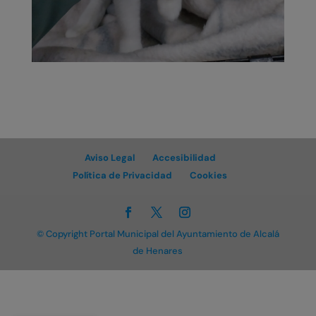
Aviso Legal
Accesibilidad
Política de Privacidad
Cookies
© Copyright Portal Municipal del Ayuntamiento de Alcalá
de Henares