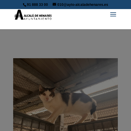
91 888 33 00
010@ayto-alcaladehenares.es