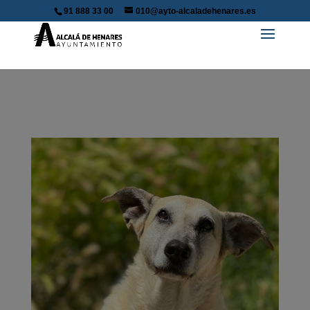
91 888 33 00
010@ayto-alcaladehenares.es