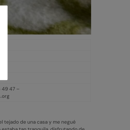
 49 47 –
.org
n el tejado de una casa y me negué
estaba tan tranquila, disfrutando de