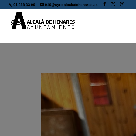
91 888 33 00
010@ayto-alcaladehenares.es