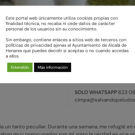
Este portal web únicamente utiliza cookies propias con
finalidad técnica, no recaba ni cede datos de carácter
personal de los usuarios sin su conocimiento.
Sin embargo, contiene enlaces a sitios web de terceros con
políticas de privacidad ajenas al Ayuntamiento de Alcalá de
Raza: Común Europeo
Henares que puedes decidir si aceptas o no cuando accedas
a ellos.
Pelo: Corto
Entendido
Más información
Sexo: Hembra
Esterilizado: Sí
SOLO WHATSAPP
623 06
cimpa@salvandopeludos
toria un tanto peculiar. Durante una semana, me refugié e
aban muy preocupados por mí, pero la verdad es que yo 