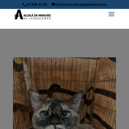
91 888 33 00
010@ayto-alcaladehenares.es