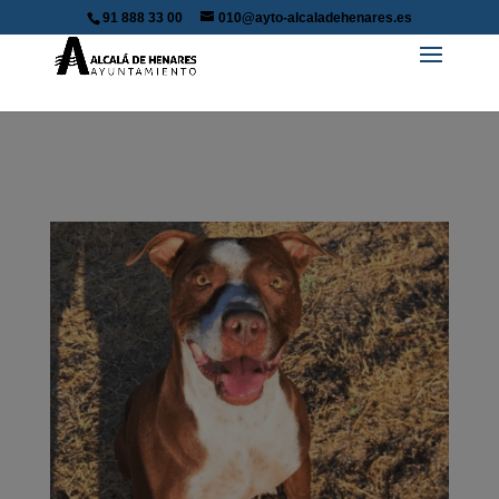
91 888 33 00
010@ayto-alcaladehenares.es