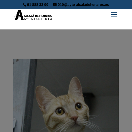
91 888 33 00
010@ayto-alcaladehenares.es