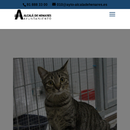
91 888 33 00
010@ayto-alcaladehenares.es