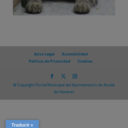
Aviso Legal
Accesibilidad
Política de Privacidad
Cookies
© Copyright Portal Municipal del Ayuntamiento de Alcalá
de Henares
Traducir »