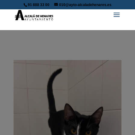
91 888 33 00
010@ayto-alcaladehenares.es