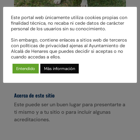
Este portal web únicamente utiliza cookies propias con
finalidad técnica, no recaba ni cede datos de carácter
PINCEL en adopción
personal de los usuarios sin su conocimiento.
Adopta a: PINCEL Raza: Mestizo PPP Edad:
28/01/2017 Pelo: Corto Tamaño: Mediano Sexo:
Sin embargo, contiene enlaces a sitios web de terceros
con políticas de privacidad ajenas al Ayuntamiento de
Macho Vacunado: Sí Esterilizado: Sí ADOPCIÓN
Alcalá de Henares que puedes decidir si aceptas o no
EN:SOLO WHATSAPP 696 82 25 52 –
cuando accedas a ellos.
cimpa@conalmaprotectora.org ¡Oh dios mío!
¡Un humano! Uy, perdón, que me distraigo. Me
Entendido
Más información
llamo...
Acerca de este sitio
Este puede ser un buen lugar para presentarte a
ti mismo y a tu sitio o para incluir algunas
acreditaciones.