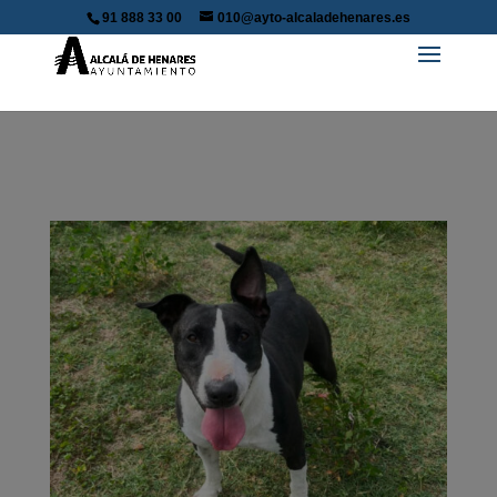
91 888 33 00
010@ayto-alcaladehenares.es