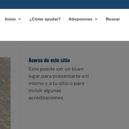
Inicio
¿Cómo ayudar?
Adopciones
Buscar
Acerca de este sitio
Este puede ser un buen
lugar para presentarte a ti
mismo y a tu sitio o para
incluir algunas
acreditaciones.