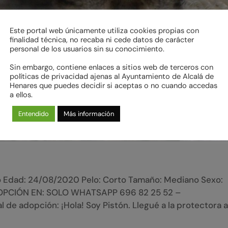
Este portal web únicamente utiliza cookies propias con
finalidad técnica, no recaba ni cede datos de carácter
personal de los usuarios sin su conocimiento.
Sin embargo, contiene enlaces a sitios web de terceros con
políticas de privacidad ajenas al Ayuntamiento de Alcalá de
Henares que puedes decidir si aceptas o no cuando accedas
a ellos.
Entendido
Más información
 Edad: 24/08/2020 Pelo: Corto Tamaño: Mediano Sexo:
ADOPCIÓN EN: SOLO WHATSAPP 696 82 25 52 –
de adopción: ¡Hola! Soy Pistón. Llegué a la protectora 