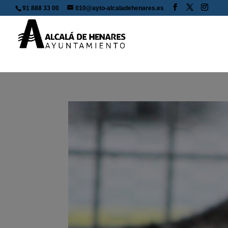
91 888 33 00
010@ayto-alcaladehenares.es