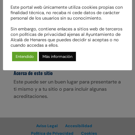
Este portal web únicamente utiliza cookies propias con
finalidad técnica, no recaba ni cede datos de carácter
personal de los usuarios sin su conocimiento.
Sin embargo, contiene enlaces a sitios web de terceros
BRIGHT en adopción
con políticas de privacidad ajenas al Ayuntamiento de
Resalto por mi simpatía hacia personas y
Alcalá de Henares que puedes decidir si aceptas o no
cuando accedas a ellos.
perros. Me encanta salir a jugar y explorar, pero
dormir también es un placer.
Entendido
Más información
Acerca de este sitio
Este puede ser un buen lugar para presentarte a
ti mismo y a tu sitio o para incluir algunas
acreditaciones.
Aviso Legal
Accesibilidad
Política de Privacidad
Cookies