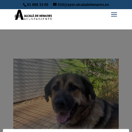
91 888 33 00
010@ayto-alcaladehenares.es