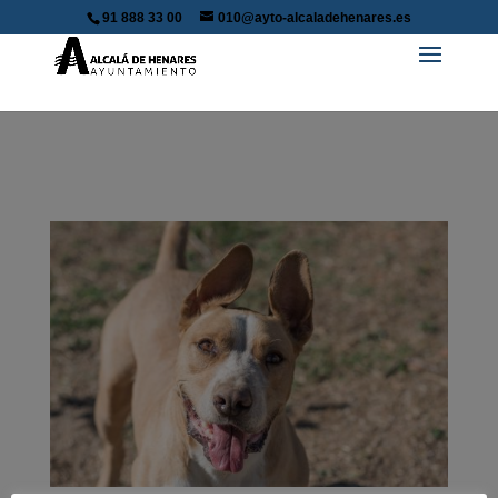
91 888 33 00
010@ayto-alcaladehenares.es