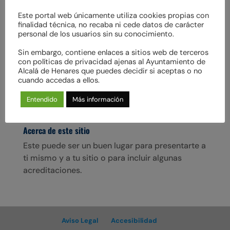
GABI en adopción
Este portal web únicamente utiliza cookies propias con
Adopta a: GABI Raza: Mestizo PPP Edad:
finalidad técnica, no recaba ni cede datos de carácter
personal de los usuarios sin su conocimiento.
12/07/2017 Pelo: Corto Tamaño: Mediano Sexo:
Macho Vacunado: Sí Esterilizado: Sí ADOPCIÓN
Sin embargo, contiene enlaces a sitios web de terceros
EN:SOLO WHATSAPP 696 82 25 52 –
con políticas de privacidad ajenas al Ayuntamiento de
Alcalá de Henares que puedes decidir si aceptas o no
cimpa@conalmaprotectora.org ¡Buenas!
cuando accedas a ellos.
Tonelito también me llaman, soy un perrito algo
especial...
Entendido
Más información
Acerca de este sitio
Este puede ser un buen lugar para presentarte a
ti mismo y a tu sitio o para incluir algunas
acreditaciones.
Aviso Legal
Accesibilidad