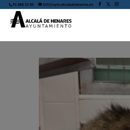
91 888 33 00
010@ayto-alcaladehenares.es