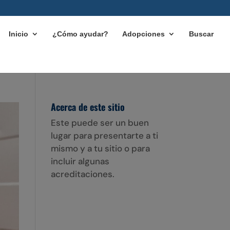
Inicio
¿Cómo ayudar?
Adopciones
Buscar
Acerca de este sitio
Este puede ser un buen
lugar para presentarte a ti
mismo y a tu sitio o para
incluir algunas
acreditaciones.