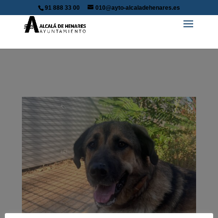
91 888 33 00
010@ayto-alcaladehenares.es