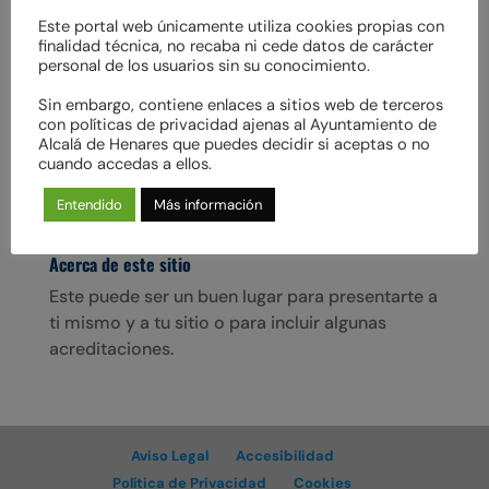
Este portal web únicamente utiliza cookies propias con
finalidad técnica, no recaba ni cede datos de carácter
personal de los usuarios sin su conocimiento.
Sin embargo, contiene enlaces a sitios web de terceros
BRIGHT en adopción
con políticas de privacidad ajenas al Ayuntamiento de
Resalto por mi simpatía hacia personas y
Alcalá de Henares que puedes decidir si aceptas o no
cuando accedas a ellos.
perros. Me encanta salir a jugar y explorar, pero
dormir también es un placer.
Entendido
Más información
Acerca de este sitio
Este puede ser un buen lugar para presentarte a
ti mismo y a tu sitio o para incluir algunas
acreditaciones.
Aviso Legal
Accesibilidad
Política de Privacidad
Cookies