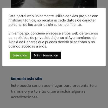
Este portal web únicamente utiliza cookies propias con
finalidad técnica, no recaba ni cede datos de carácter
personal de los usuarios sin su conocimiento.
Sin embargo, contiene enlaces a sitios web de terceros
ALMUDENA en adopción
con políticas de privacidad ajenas al Ayuntamiento de
Adopta a: ALMUDENA Raza: Común Europeo
Alcalá de Henares que puedes decidir si aceptas o no
Edad: 10/07/2024 Pelo: Corto Tamaño: Mediano
cuando accedas a ellos.
Sexo: Hembra Vacunado: Sí Esterilizado: Sí
Entendido
Más información
ADOPCIÓN EN: SOLO WHATSAPP 696 82 25 52
– cimpa@conalmaprotectora.org...
Acerca de este sitio
Este puede ser un buen lugar para presentarte a
ti mismo y a tu sitio o para incluir algunas
acreditaciones.