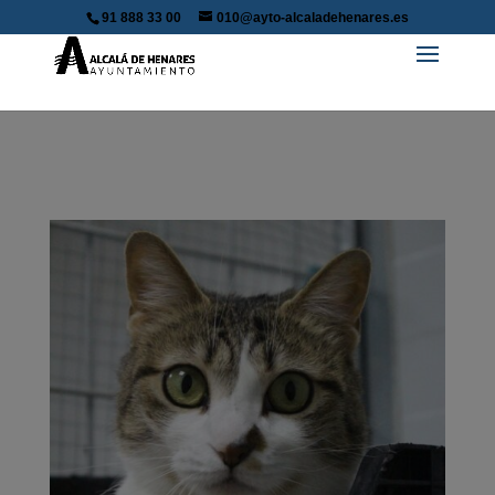
91 888 33 00
010@ayto-alcaladehenares.es