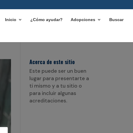
Inicio
¿Cómo ayudar?
Adopciones
Buscar
Acerca de este sitio
Este puede ser un buen
lugar para presentarte a
ti mismo y a tu sitio o
para incluir algunas
acreditaciones.