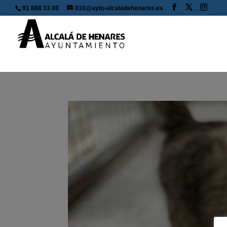
91 888 33 00
010@ayto-alcaladehenares.es