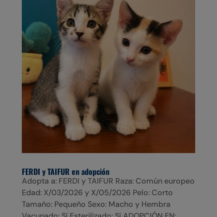
o
r
p
k
p
FERDI y TAIFUR en adopción
Adopta a: FERDI y TAIFUR Raza: Común europeo
Edad: X/03/2026 y X/05/2026 Pelo: Corto
Tamaño: Pequeño Sexo: Macho y Hembra
Vacunado: Sí Esterilizado: Sí ADOPCIÓN EN: