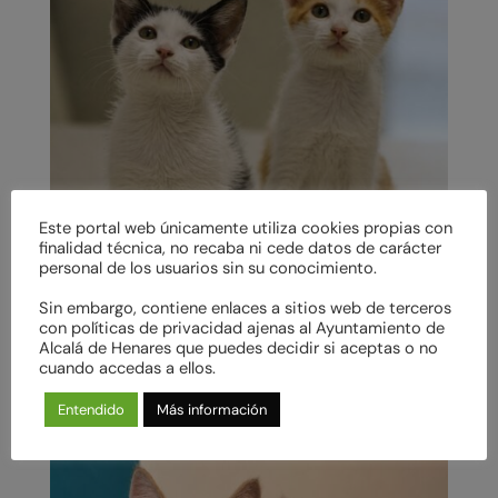
Este portal web únicamente utiliza cookies propias con
finalidad técnica, no recaba ni cede datos de carácter
personal de los usuarios sin su conocimiento.
Sin embargo, contiene enlaces a sitios web de terceros
con políticas de privacidad ajenas al Ayuntamiento de
ARTAX y XAYIDE en adopción
Alcalá de Henares que puedes decidir si aceptas o no
cuando accedas a ellos.
F
T
E
W
a
w
m
h
Entendido
Más información
c
i
a
a
e
t
i
t
b
t
l
s
o
e
A