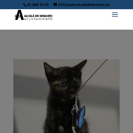
91 888 33 00
010@ayto-alcaladehenares.es