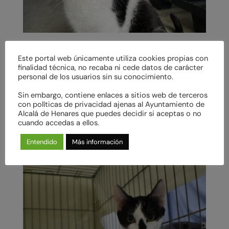
RUDOLPH en adopción
Este portal web únicamente utiliza cookies propias con
Adopta a: RUDOLPH Raza: Común Europeo
finalidad técnica, no recaba ni cede datos de carácter
Edad: 14/08/2021 Pelo: Corto Tamaño: Mediano
personal de los usuarios sin su conocimiento.
Sexo: Macho Vacunado: Sí Esterilizado: Sí
Sin embargo, contiene enlaces a sitios web de terceros
ADOPCIÓN EN: SOLO WHATSAPP 696 82 25 52
con políticas de privacidad ajenas al Ayuntamiento de
– cimpa@conalmaprotectora.org Historial de
Alcalá de Henares que puedes decidir si aceptas o no
cuando accedas a ellos.
adopción: Me presento: Soy Rudolph, y entré en
la protectora...
Entendido
Más información