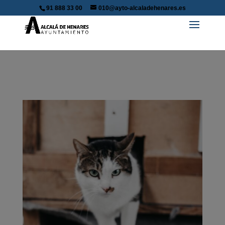
91 888 33 00
010@ayto-alcaladehenares.es