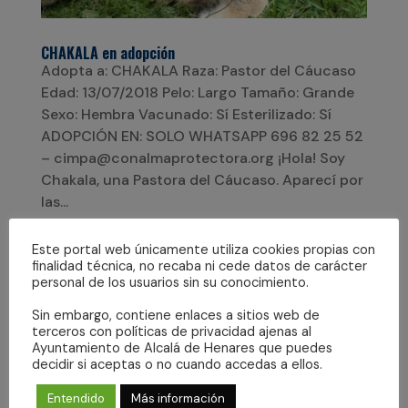
CHAKALA en adopción
Adopta a: CHAKALA Raza: Pastor del Cáucaso
Edad: 13/07/2018 Pelo: Largo Tamaño: Grande
Sexo: Hembra Vacunado: Sí Esterilizado: Sí
ADOPCIÓN EN: SOLO WHATSAPP 696 82 25 52
– cimpa@conalmaprotectora.org ¡Hola! Soy
Chakala, una Pastora del Cáucaso. Aparecí por
las...
Este portal web únicamente utiliza cookies propias con
finalidad técnica, no recaba ni cede datos de carácter
personal de los usuarios sin su conocimiento.
Sin embargo, contiene enlaces a sitios web de
terceros con políticas de privacidad ajenas al
Ayuntamiento de Alcalá de Henares que puedes
decidir si aceptas o no cuando accedas a ellos.
Entendido
Más información