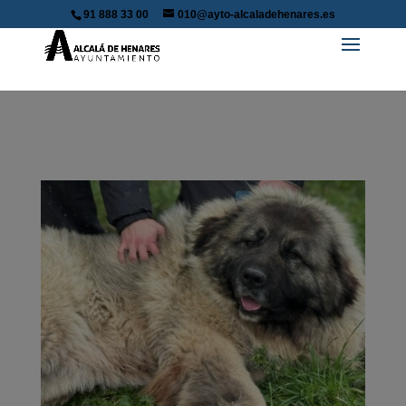
91 888 33 00
010@ayto-alcaladehenares.es