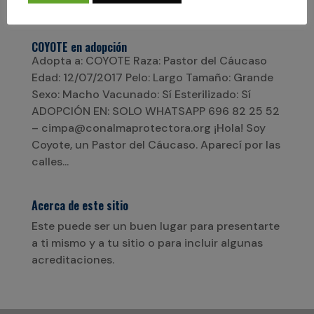
COYOTE en adopción
Adopta a: COYOTE Raza: Pastor del Cáucaso
Edad: 12/07/2017 Pelo: Largo Tamaño: Grande
Sexo: Macho Vacunado: Sí Esterilizado: Sí
ADOPCIÓN EN: SOLO WHATSAPP 696 82 25 52
– cimpa@conalmaprotectora.org ¡Hola! Soy
Coyote, un Pastor del Cáucaso. Aparecí por las
calles...
Acerca de este sitio
Este puede ser un buen lugar para presentarte
a ti mismo y a tu sitio o para incluir algunas
acreditaciones.