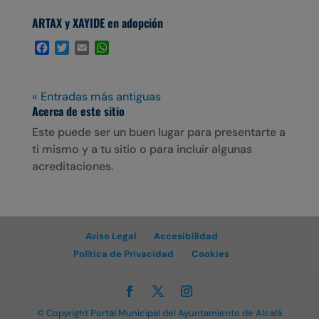
ARTAX y XAYIDE en adopción
F
T
E
W
a
w
m
h
c
i
a
a
e
t
i
t
« Entradas más antiguas
b
t
l
s
Acerca de este sitio
o
e
A
Este puede ser un buen lugar para presentarte a
o
r
p
k
p
ti mismo y a tu sitio o para incluir algunas
acreditaciones.
Aviso Legal
Accesibilidad
Política de Privacidad
Cookies
© Copyright Portal Municipal del Ayuntamiento de Alcalá