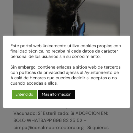
Este portal web únicamente utiliza cookies propias con
finalidad técnica, no recaba ni cede datos de carácter
personal de los usuarios sin su conocimiento.
Sin embargo, contiene enlaces a sitios web de terceros
con políticas de privacidad ajenas al Ayuntamiento de
Alcalá de Henares que puedes decidir si aceptas o no
cuando accedas a ellos.
DALILA en adopción
Entendido
Más información
Adopta a: DALILA Raza: Carey Edad: 01/05/2026
Pelo: Corto Tamaño: Pequeño Sexo: Hembra
Vacunado: Sí Esterilizado: Sí ADOPCIÓN EN:
SOLO WHATSAPP 696 82 25 52 –
cimpa@conalmaprotectora.org Si quieres