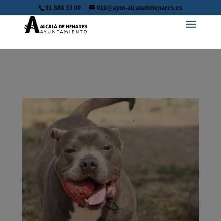
91 888 33 00
010@ayto-alcaladehenares.es