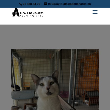
91 888 33 00
010@ayto-alcaladehenares.es