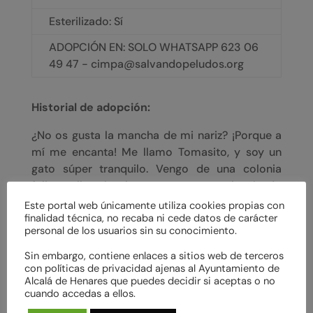
Esterilizado: Sí
ADOPCIÓN EN: SOLO WHATSAPP 623 06
49 47 - cimpa@salvandopeludos.org
Historial de adopción:
¿No os gusta la mancha de mi nariz? ¡Porque a
mí me encanta! Me llamo Tomasito, y soy un
gato súper tranquilo. Vengo de una colonia
felina y llegué a la protectora por el método
CES. Pero mis cuidadores se dieron cuenta de
Este portal web únicamente utiliza cookies propias con
finalidad técnica, no recaba ni cede datos de carácter
lo mucho que me gusta la compañía humana,
personal de los usuarios sin su conocimiento.
por lo que decidieron que me quedara en el
centro.
Sin embargo, contiene enlaces a sitios web de terceros
con políticas de privacidad ajenas al Ayuntamiento de
Ya estoy listo para encontrar una familia que
Alcalá de Henares que puedes decidir si aceptas o no
cuando accedas a ellos.
me quiera y a quien querer. ¿Te animas a