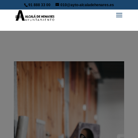
91 888 33 00
010@ayto-alcaladehenares.es