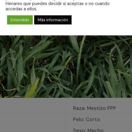
Henares que puedes decidir si aceptas o no cuando
accedas a ellos.
Entendido
Más información
Raza: Mestizo PPP
Pelo: Corto
Sexo: Macho