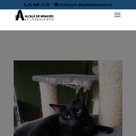
91 888 33 00
010@ayto-alcaladehenares.es