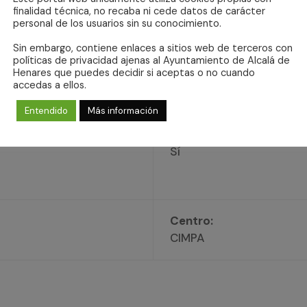
finalidad técnica, no recaba ni cede datos de carácter
Pelo:
personal de los usuarios sin su conocimiento.
Corto
Sin embargo, contiene enlaces a sitios web de terceros con
Sexo:
políticas de privacidad ajenas al Ayuntamiento de Alcalá de
Henares que puedes decidir si aceptas o no cuando
Hembra
accedas a ellos.
Entendido
Más información
Esterilizado:
Sí
Centro:
CIMPA