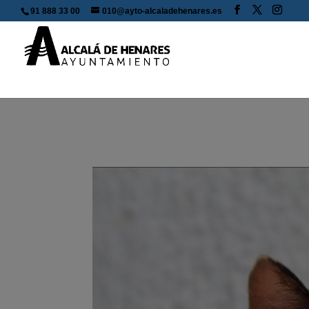
91 888 33 00
010@ayto-alcaladehenares.es