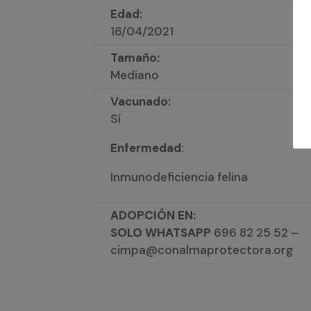
Edad:
16/04/2021
Tamaño:
Mediano
Vacunado:
Sí
Enfermedad
:
Inmunodeficiencia felina
ADOPCIÓN EN:
SOLO WHATSAPP
696 82 25 52 –
cimpa@conalmaprotectora.org