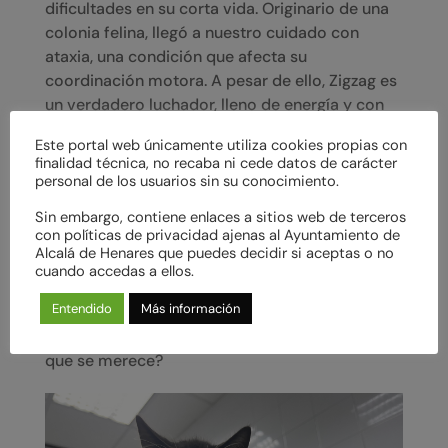
dificultades en su corta vida. Originario de una
colonia felina, llegó a nuestro cuidado con
ataxia, una condición que afecta su
coordinación motora. A pesar de ello, Zigzag es
un verdadero luchador, lleno de energía y con
una actitud positiva que conquista a todos los
Este portal web únicamente utiliza cookies propias con
que lo conocen.
finalidad técnica, no recaba ni cede datos de carácter
personal de los usuarios sin su conocimiento.
Busca un hogar donde pueda sentirse seguro y
amado tal y como es. Necesita una familia que
Sin embargo, contiene enlaces a sitios web de terceros
con políticas de privacidad ajenas al Ayuntamiento de
entienda su condición especial y esté dispuesta
Alcalá de Henares que puedes decidir si aceptas o no
a ofrecerle el cuidado que necesita para seguir
cuando accedas a ellos.
adelante. Su ternura y su capacidad para
Entendido
Más información
adaptarse a nuevas situaciones lo hacen un
compañero excepcional. ¿Puedes darle la vida
que se merece?