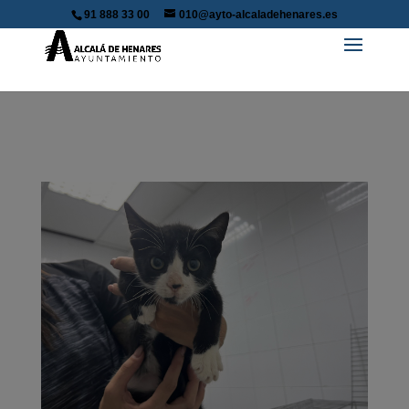
91 888 33 00
010@ayto-alcaladehenares.es