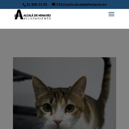
91 888 33 00
010@ayto-alcaladehenares.es