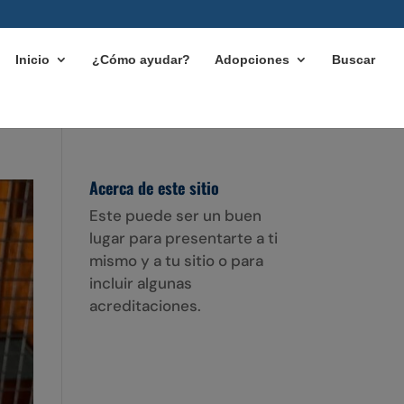
Inicio
¿Cómo ayudar?
Adopciones
Buscar
Acerca de este sitio
Este puede ser un buen
lugar para presentarte a ti
mismo y a tu sitio o para
incluir algunas
acreditaciones.