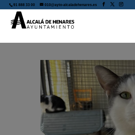
91 888 33 00
010@ayto-alcaladehenares.es